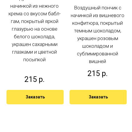
начинкой из нежного
Воздушный пончик с
крема со вкусом бабл-
начинкой из вишневого
гам, покрытый яркой
конфитюра, покрытый
глазурью на основе
темным шоколадом,
белого шоколада,
украшен розовым
украшен сахарными
шоколадом и
глазками и цветной
сублимированной
посыпкой
вишней
215
р.
215
р.
Заказать
Заказать