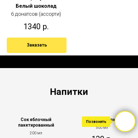
Белый шоколад
6 донатсов (ассорти)
1340
р.
Заказать
Напитки
Сок яблочный
Вода с газом
Позвонить
Позвонить
пакетированный
500 мл
200 мл