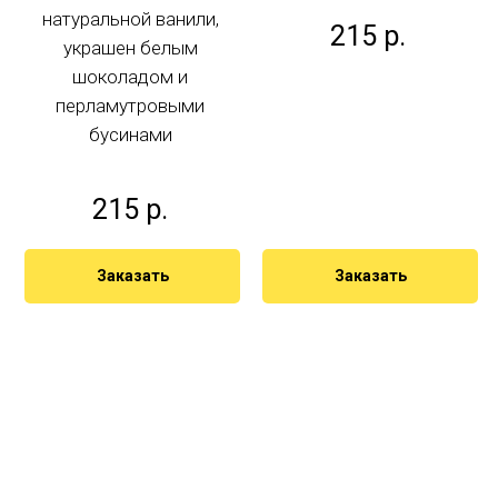
натуральной ванили,
215
р.
украшен белым
шоколадом и
перламутровыми
бусинами
215
р.
Заказать
Заказать